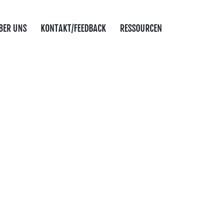
BER UNS
KONTAKT/FEEDBACK
RESSOURCEN
KSHOP
d alle, die Kinder betreuen – und im 