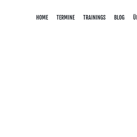
HOME
TERMINE
TRAININGS
BLOG
Ü
rnotfälle - ONLINE WOR
rste Hilfe für Eltern, Großeltern und Betreuende.
sich an Eltern, werdende Eltern, Großeltern, Erzieher:innen un
icher reagieren wollen.
 beruhigend